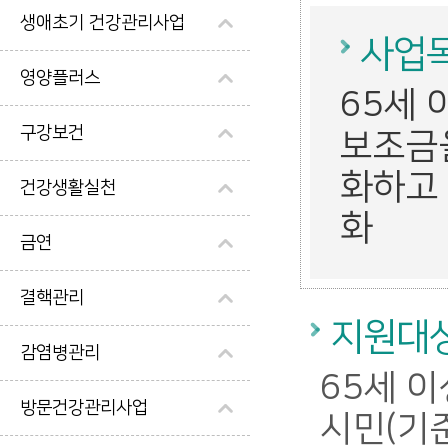
생애초기 건강관리사업
사업
영양플러스
65세 
구강보건
보조금
화하고 
건강생활실천
화
금연
결핵관리
지원대
감염병관리
65세 
방문건강관리사업
시민(기