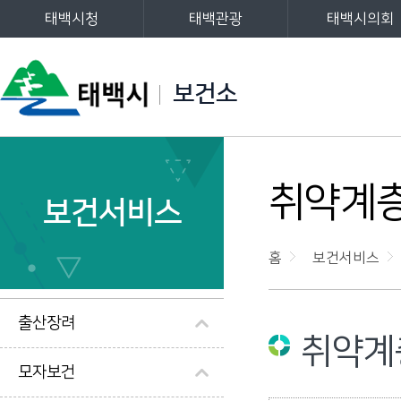
태백시청
태백관광
태백시의회
주메뉴
보건소
왼쪽메뉴
취약계층
보건서비스
홈
보건서비스
출산장려
취약계
모자보건