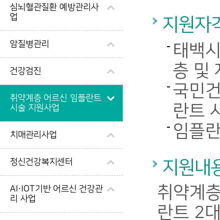
심뇌혈관질환 예방관리사
업
지원자
암질병관리
태백시
층 및
건강검진
국민건
취약계층 어르신 임플란트
란트 
시술 지원사업
임플란
치매관리사업
정신건강복지센터
지원내
취약계층
AI·IOT기반 어르신 건강관
리 사업
란트 2