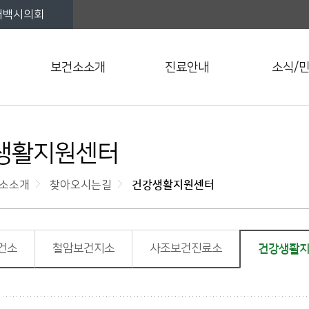
태백시의회
보건소소개
진료안내
소식/
생활지원센터
소소개
찾아오시는길
건강생활지원센터
건소
철암보건지소
사조보건진료소
건강생활