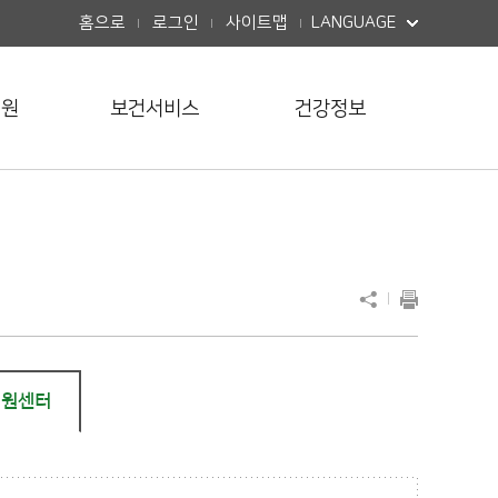
버튼열기
홈으로
로그인
사이트맵
LANGUAGE
민원
보건서비스
건강정보
지원센터