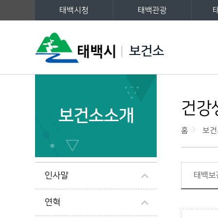
태백시청
태백관광
주메뉴
보건소
왼쪽메뉴
건강
보건소소개
홈
보건
인사말
태백보
연혁