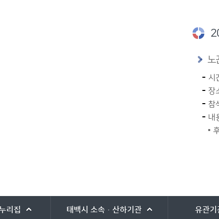
2
노
시간
장
참
내
후
누리집
태백시
소속·산하기관
유관기