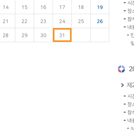
시간
14
15
16
17
18
19
장
참
21
22
23
24
25
26
내
민
28
29
30
31
및
2
제
시간
장
참석
내
식