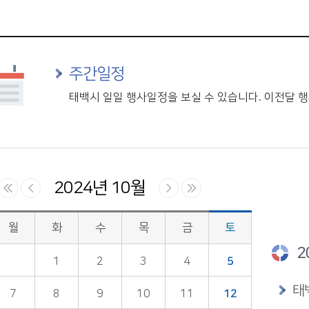
주간일정
태백시 일일 행사일정을 보실 수 있습니다. 이전달
2024년 10월
월
화
수
목
금
토
2
1
2
3
4
5
태
7
8
9
10
11
12