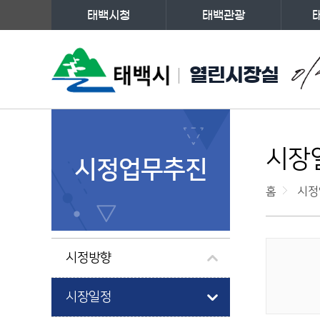
태백시청
태백관광
주메뉴
열린시장실
왼쪽메뉴
시장
시정업무추진
홈
시정
시정방향
게시물 검색
시장일정