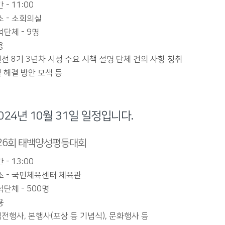
 - 11:00
소 - 소회의실
석단체 - 9명
용
선 8기 3년차 시정 주요 시책 설명 단체 건의 사항 청취
 해결 방안 모색 등
024년 10월 31일 일정입니다.
26회 태백양성평등대회
 - 13:00
소 - 국민체육센터 체육관
단체 - 500명
용
전행사, 본행사(포상 등 기념식), 문화행사 등