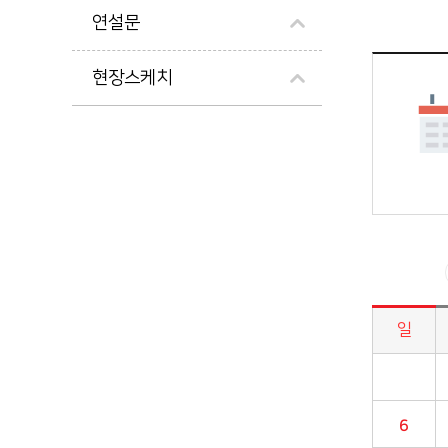
연설문
현장스케치
일
시정업무추진 > 시장일정 게시판의 (2024년 10월) 달력형태로 일정명, 일정내용을 제공합니다.
6