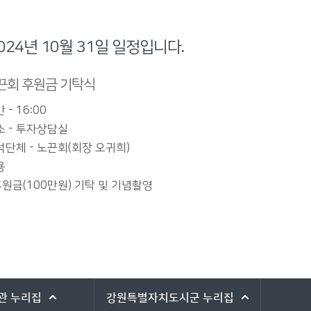
024년 10월 31일 일정입니다.
끈회 후원금 기탁식
 - 16:00
소 - 투자상담실
석단체 - 노끈회(회장 오귀희)
용
원금(100만원) 기탁 및 기념촬영
관
누리집
강원특별자치도시군
누리집