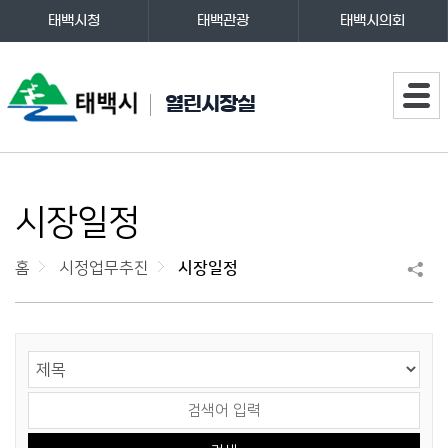
태백시청
태백관광
태백시의회
주메뉴
열린시장실
시장일정
홈
시정업무추진
시장일정
게시물 검색
검색 영역 선택
검색어 입력