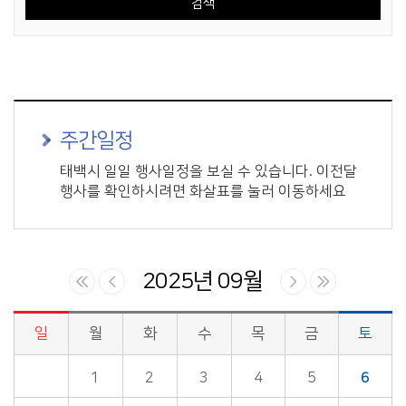
주간일정
태백시 일일 행사일정을 보실 수 있습니다. 이전달
행사를 확인하시려면 화살표를 눌러 이동하세요
2025년 09월
일
월
화
수
목
금
토
시정업무추진 > 시장일정 게시판의 (2025년 09월) 달력형태로 일정명, 일정내용을 제공합니다.
1
2
3
4
5
6