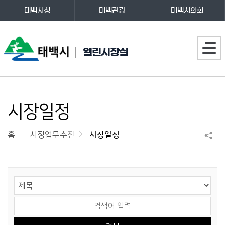
태백시청
태백관광
태백시의회
주메뉴
열린시장실
시장일정
홈
시정업무추진
시장일정
게시물 검색
검색 영역 선택
검색어 입력