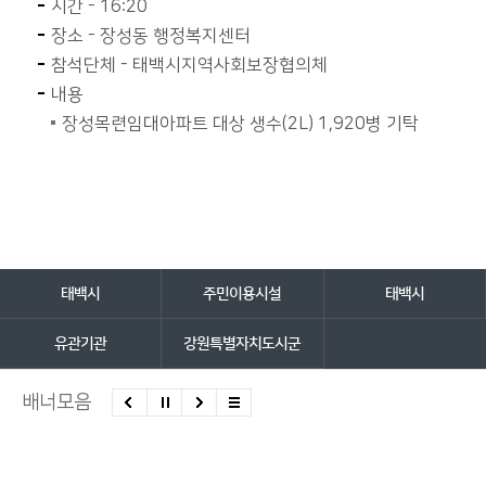
시간 - 16:20
장소 - 장성동 행정복지센터
참석단체 - 태백시지역사회보장협의체
내용
장성목련임대아파트 대상 생수(2L) 1,920병 기탁
담당자 정보
담당자 정보
바로가기 서비스
태백시
주민이용시설
태백시
유관기관
강원특별자치도시군
배너모음