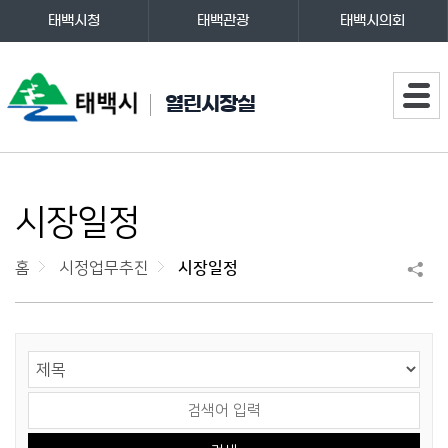
태백시청
태백관광
태백시의회
주메뉴
열린시장실
시장일정
홈
시정업무추진
시장일정
게시물 검색
검색 영역 선택
검색어 입력