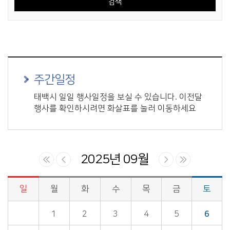
주간일정
태백시 일일 행사일정을 보실 수 있습니다. 이전달
행사를 확인하시려면 화살표를 눌러 이동하세요
2025년 09월
일
월
화
수
목
금
토
시정업무추진 > 시장일정 게시판의 (2025년 09월) 달력형태로 일정명, 일정내용을 제공합니다.
1
2
3
4
5
6