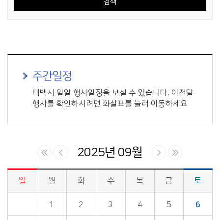
주간일정
태백시 일일 행사일정을 보실 수 있습니다. 이전달
행사를 확인하시려면 화살표를 눌러 이동하세요
2025년 09월
일
월
화
수
목
금
토
시정업무추진 > 시장일정 게시판의 (2025년 09월) 달력형태로 일정명, 일정내용을 제공합니다.
1
2
3
4
5
6