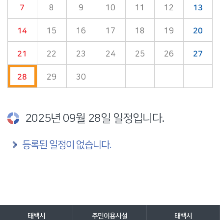
7
8
9
10
11
12
13
14
15
16
17
18
19
20
21
22
23
24
25
26
27
28
29
30
2025년 09월 28일 일정입니다.
등록된 일정이 없습니다.
담당자 정보
담당자 정보
바로가기 서비스
태백시
주민이용시설
태백시