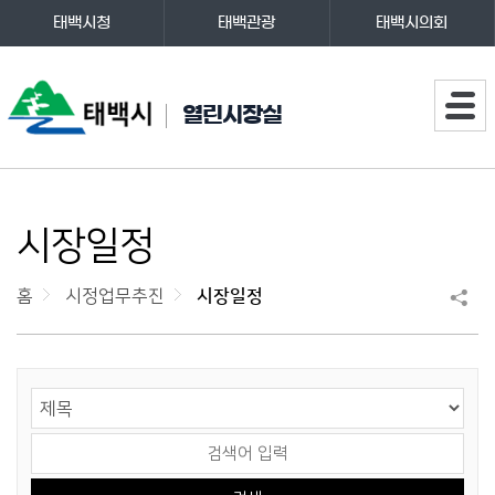
태백시청
태백관광
태백시의회
주메뉴
열린시장실
시장일정
홈
시정업무추진
시장일정
게시물 검색
검색 영역 선택
검색어 입력