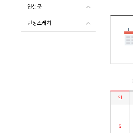
연설문
현장스케치
일
시정업무추진 > 시장일정 게시판의 (2025년 10월) 달력형태로 일정명, 일정내용을 제공합니다.
5