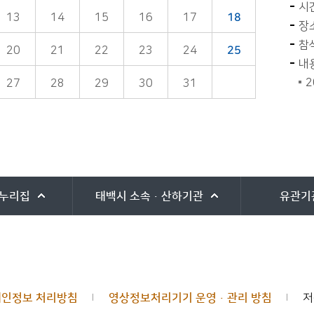
시간
13
14
15
16
17
18
장
참석
20
21
22
23
24
25
내
2
27
28
29
30
31
누리집
태백시
소속·산하기관
유관기
개인정보 처리방침
영상정보처리기기 운영·관리 방침
저