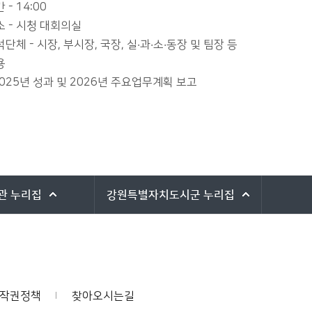
 - 14:00
소 - 시청 대회의실
단체 - 시장, 부시장, 국장, 실·과·소·동장 및 팀장 등
용
025년 성과 및 2026년 주요업무계획 보고
관
누리집
강원특별자치도시군
누리집
작권정책
찾아오시는길