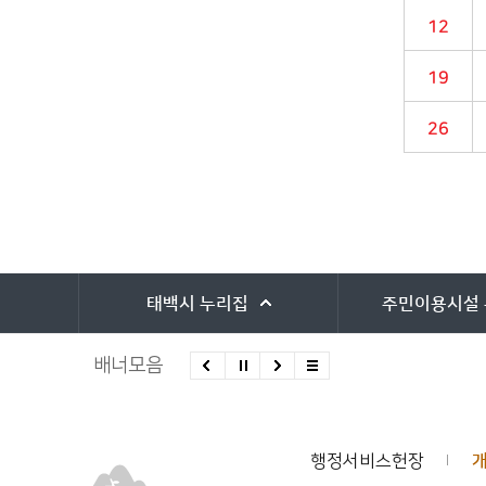
12
19
26
담당자 정보
담당자 정보
바로가기 서비스
태백시
누리집
주민이용시설
배너모음
행정서비스헌장