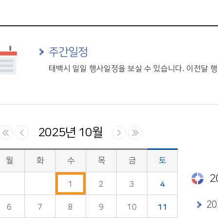
주간일정
태백시 일일 행사일정을 보실 수 있습니다. 이전달
2025년 10월
월
화
수
목
금
토
2
1
2
3
4
2
6
7
8
9
10
11