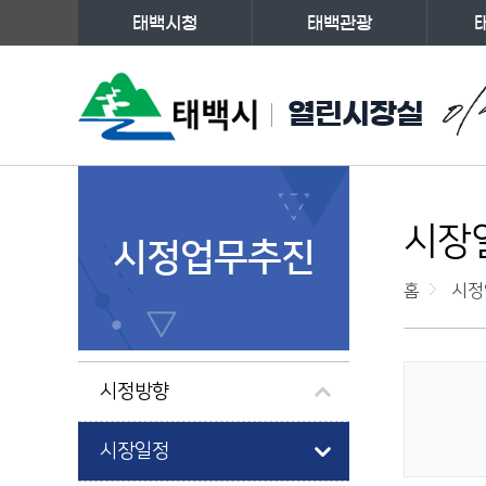
태백시청
태백관광
주메뉴
열린시장실
왼쪽메뉴
시장
시정업무추진
홈
시정
시정방향
게시물 검색
시장일정