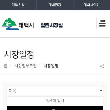
태백시청
태백관광
태백시의회
주메뉴
열린시장실
시장일정
홈
시정업무추진
시장일정
게시물 검색
검색 영역 선택
검색어 입력