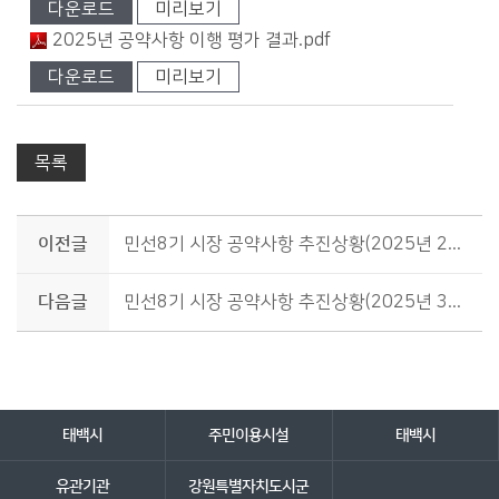
다운로드
미리보기
2025년 공약사항 이행 평가 결과.pdf
다운로드
미리보기
목록
이전글
민선8기 시장 공약사항 추진상황(2025년 2분기)
다음글
민선8기 시장 공약사항 추진상황(2025년 3분기)
담당자 정보
담당자 정보
바로가기 서비스
태백시
주민이용시설
태백시
유관기관
강원특별자치도시군