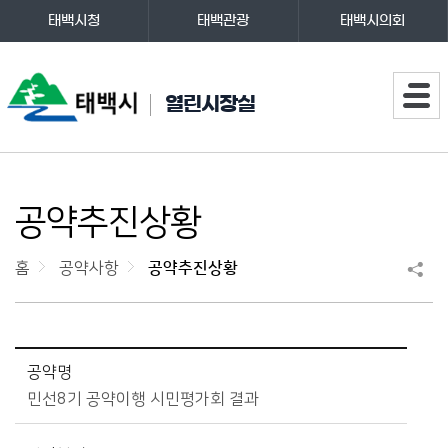
태백시청
태백관광
태백시의회
주메뉴
열린시장실
공약추진상황
홈
공약사항
공약추진상황
공약사항 > 공약추진상황 상세보기 - 공약명, 담당부서, 추진현황, 전화번호, 파일 제공
공약명
민선8기 공약이행 시민평가회 결과