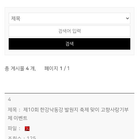
게시물 검색
검색 영역 선택
검색어 입력
총 게시물
4
개
,
페이지
1
/ 1
고향사랑>홍보자료 목록 - 번호, 제목, 파일, 조회수, 작성일정보 제공
4
제10회 한강낙동강 발원지 축제 맞이 고향사랑기부
제 이벤트
125