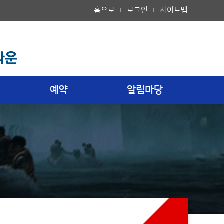
홈으로
로그인
사이트맵
예약
알림마당