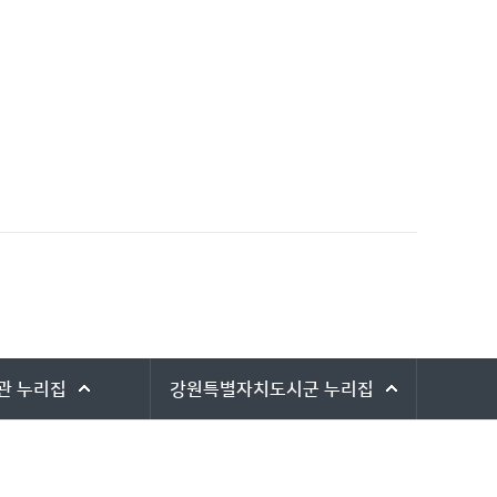
관
누리집
강원특별자치도시군
누리집