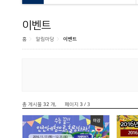
이벤트
홈
알림마당
이벤트
게시물 검색
총 게시물
32
개
,
페이지
3
/ 3
마감