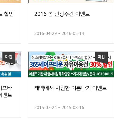
트 할인
2016 봄 관광주간 이벤트
2016-04-29 ~ 2016-05-14
마감
마감
세이프타
태백에서 시원한 여름나기 이벤트
 이벤트
2015-07-24 ~ 2015-08-16