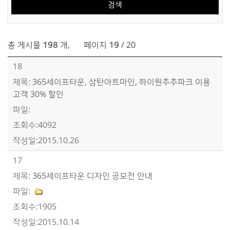
총 게시물
198
개
,
페이지
19
/ 20
365커뮤니티>새소식>새소식 목록 - 번호, 제목, 파일, 조회수, 작성일정보 제공
18
365세이프타운, 삼탄아트마인, 하이원추추파크 이용
고객 30% 할인
4092
2015.10.26
17
365세이프타운 디자인 공모전 안내
1905
2015.10.14