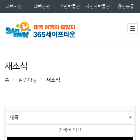
태백시청
태백관광
석탄박물관
자연사박물관
용연동굴
주메뉴
세계최초 안전체험테마파크 365세
이프타운 로고
새소식
홈
알림마당
새소식
게시물 검색
검색 영역 선택
검색어 입력