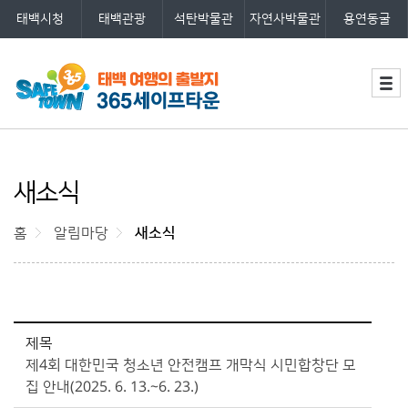
태백시청
태백관광
석탄박물관
자연사박물관
용연동굴
주메뉴
세계최초 안전체험테마파크 365세
이프타운 로고
새소식
홈
알림마당
새소식
365커뮤니티>새소식>새소식 상세보기 - 제목, 내용, 파일 제공
제목
제4회 대한민국 청소년 안전캠프 개막식 시민합창단 모
집 안내(2025. 6. 13.~6. 23.)