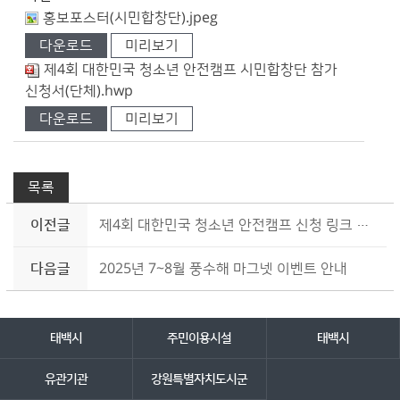
홍보포스터(시민합창단).jpeg
다운로드
미리보기
제4회 대한민국 청소년 안전캠프 시민합창단 참가
신청서(단체).hwp
다운로드
미리보기
목록
이전글
제4회 대한민국 청소년 안전캠프 신청 링크 사이트 (https://home-ticket.co.kr/365safetown/)
다음글
2025년 7~8월 풍수해 마그넷 이벤트 안내
바로가기 서비스
태백시
주민이용시설
태백시
유관기관
강원특별자치도시군