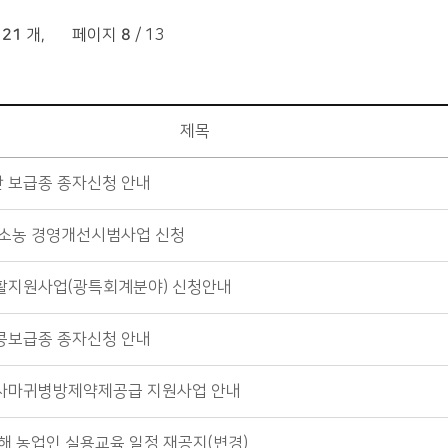
121
개
,
페이지
8
/ 13
제목
산 보급종 종자신청 안내
 강소농 경영개선시범사업 신청
생활지원사업(광특회계분야) 신청안내
 콩보급종 종자신청 안내
무사마귀병방제약제공급 지원사업 안내
 새해 농업인 실용교육 일정 재공지(변경)