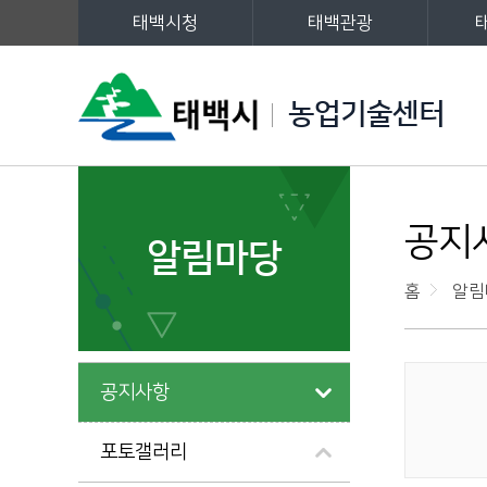
태백시청
태백관광
주메뉴
농업기술센터
왼쪽메뉴
공지
알림마당
홈
알림
공지사항
게시물 검색
포토갤러리