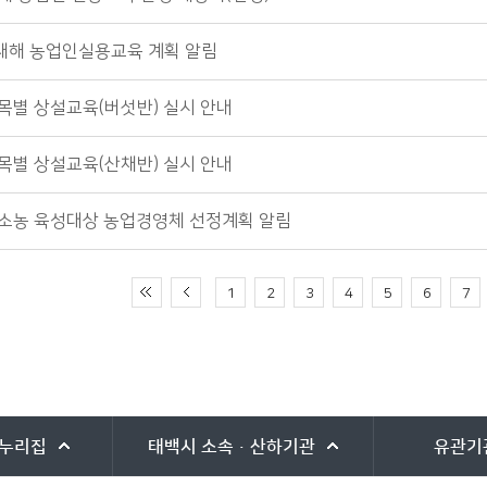
 새해 농업인실용교육 계획 알림
 품목별 상설교육(버섯반) 실시 안내
 품목별 상설교육(산채반) 실시 안내
 강소농 육성대상 농업경영체 선정계획 알림
1
2
3
4
5
6
7
누리집
태백시
소속·산하기관
유관기