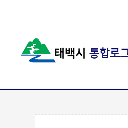
통합로
값 체크 폼