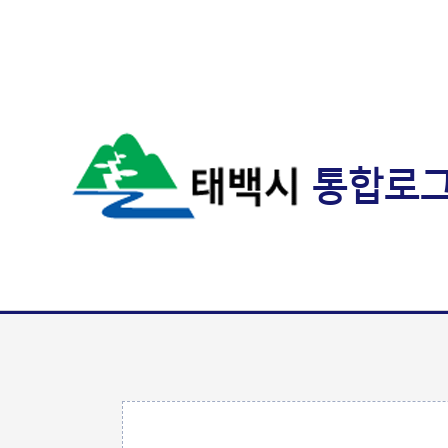
통합로
값 체크 폼