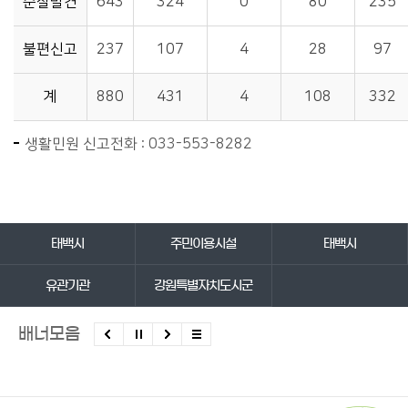
순찰발견
643
324
0
80
235
불편신고
237
107
4
28
97
계
880
431
4
108
332
생활민원 신고전화 : 033-553-8282
바로가기 서비스
태백시
주민이용시설
태백시
유관기관
강원특별자치도시군
배너모음