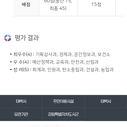
60점(중간 15,
배점
15점
최종 45)
평가 결과
최우수(4) :
기획감사과, 경제과, 공간정보과, 보건소
우 수(4) :
예산정책과, 교육과, 안전과, 산림과
장 려(5) :
회계과, 민원과, 탄소중립과, 건설과, 농업과
바로가기 서비스
태백시
주민이용시설
태백시
유관기관
강원특별자치도시군