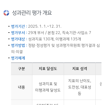
성과관리 평가 개요
평가기간 :
2025. 1. 1.~12. 31.
평가부서 :
29개 부서 / 본청 22, 직속기관·사업소 7
평가대상 :
성과지표 130개, 이행과제 135개
평가방법 :
정량·정성평가 및 성과평가위원회 평가결과 심
의·의결
평가체계
구분
지표 달성도
지표 성격
평가체계에 대한 표이며 구분(내용,배점), 지표 달성도, 지표 성격, 공통지표, 시민 만족도, 정성평가, 가. 감점에 대한 정보 제공
지표의 난이도,
성과지표 및
공통
내용
도전성, 대표성
이행과제 달성도
등