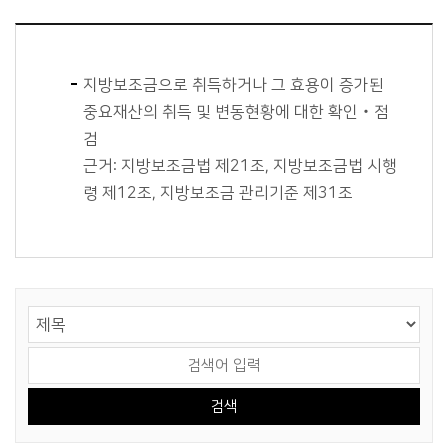
지방보조금으로 취득하거나 그 효용이 증가된
중요재산의 취득 및 변동현황에 대한 확인‧점
검
근거: 지방보조금법 제21조, 지방보조금법 시행
령 제12조, 지방보조금 관리기준 제31조
게시물 검색
검색 영역 선택
검색어 입력