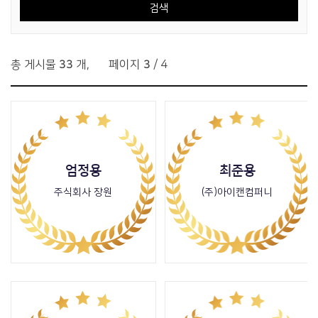
총 게시물
33
개
,
페이지
3
/ 4
엄정용
최준용
주식회사 장원
(주)아이캔컴퍼니