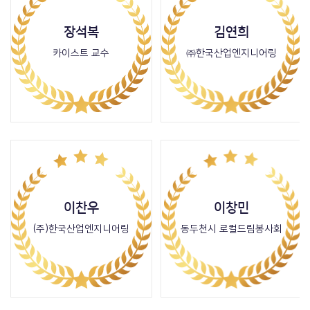
장석복
김연희
카이스트 교수
㈜한국산업엔지니어링
이찬우
이창민
(주)한국산업엔지니어링
동두천시 로컬드림봉사회