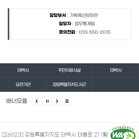
담당자 정보
담당자 정보
담당부서
: 기획예산담당관
담당자
: 법무통계팀
문의전화
: 033-550-2015
바로가기 서비스
태백시
주민이용시설
태백시
유관기관
강원특별자치도시군
배너모음
[26023] 강원특별자치도 태백시 태붐로 21 (황지동)