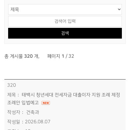
게시물 검색
검색 영역 선택
검색어 입력
총 게시물
320
개
,
페이지
1
/ 32
시정소식>알림마당>입법예고 목록 - 번호, 제목, 작성자, 작성일, 조회수, 게시일정보 제공
320
태백시 청년세대 전세자금 대출이자 지원 조례 제정
조례안 입법예고
건축과
2026.08.07