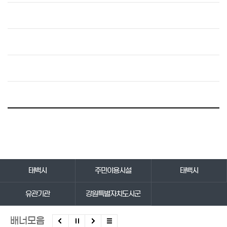
바로가기 서비스
태백시
주민이용시설
태백시
유관기관
강원특별자치도시군
배너모음