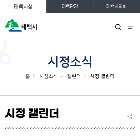
태백시청
태백관광
태백시의회
주메뉴
시정소식
홈
시정소식
캘린더
시정 캘린더
시정 캘린더