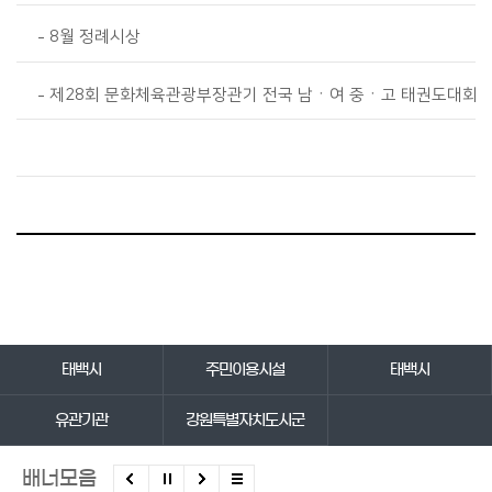
8월 정례시상
제28회 문화체육관광부장관기 전국 남ㆍ여 중ㆍ고 태권도대회
바로가기 서비스
태백시
주민이용시설
태백시
유관기관
강원특별자치도시군
배너모음