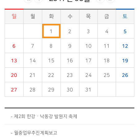
일
월
화
수
목
금
토
시정소식>시정 캘린더 게시판의 (2017년 08월) 달력형태로 일정명, 일정내용을 제공합니다.
1
2
3
4
5
6
7
8
9
10
11
12
13
14
15
16
17
18
19
20
21
22
23
24
25
26
27
28
29
30
31
제2회 한강ㆍ낙동강 발원지 축제
월중업무추진계획보고