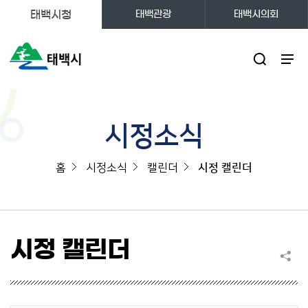
태백시청
태백관광
태백시의회
주메뉴
시정소식
홈
시정소식
캘린더
시정 캘린더
시정 캘린더