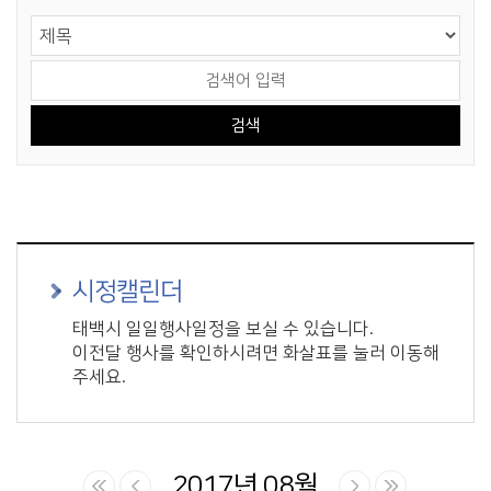
게시물 검색
검색 영역 선택
검색어 입력
시정캘린더
태백시 일일행사일정을 보실 수 있습니다.
이전달 행사를 확인하시려면 화살표를 눌러 이동해
주세요.
2017년 08월