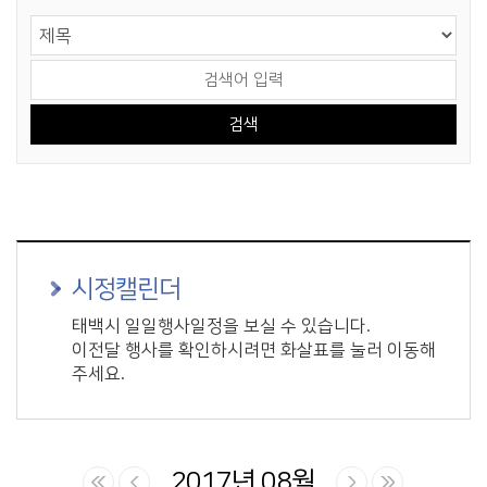
게시물 검색
검색 영역 선택
검색어 입력
시정캘린더
태백시 일일행사일정을 보실 수 있습니다.
이전달 행사를 확인하시려면 화살표를 눌러 이동해
주세요.
2017년 08월