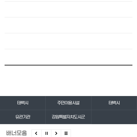
바로가기 서비스
태백시
주민이용시설
태백시
유관기관
강원특별자치도시군
배너모음