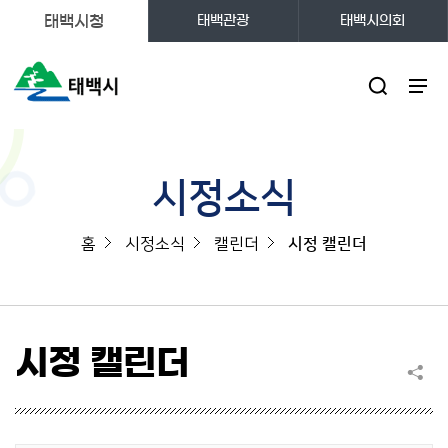
태백시청
태백관광
태백시의회
주메뉴
시정소식
홈
시정소식
캘린더
시정 캘린더
시정 캘린더