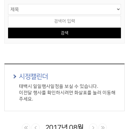
게시물 검색
검색 영역 선택
검색어 입력
시정캘린더
태백시 일일행사일정을 보실 수 있습니다.
이전달 행사를 확인하시려면 화살표를 눌러 이동해
주세요.
2017년 08월