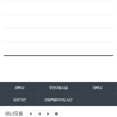
바로가기 서비스
태백시
주민이용시설
태백시
유관기관
강원특별자치도시군
배너모음