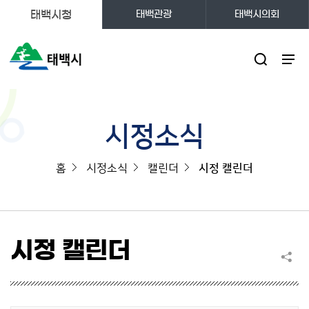
태백시청
태백관광
태백시의회
주메뉴
시정소식
홈
시정소식
캘린더
시정 캘린더
시정 캘린더