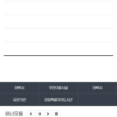
바로가기 서비스
태백시
주민이용시설
태백시
유관기관
강원특별자치도시군
배너모음