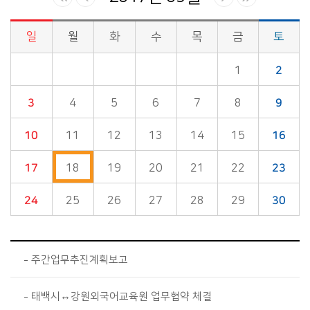
일
월
화
수
목
금
토
시정소식>시정 캘린더 게시판의 (2017년 09월) 달력형태로 일정명, 일정내용을 제공합니다.
1
2
3
4
5
6
7
8
9
10
11
12
13
14
15
16
17
18
19
20
21
22
23
24
25
26
27
28
29
30
주간업무추진계획보고
태백시↔강원외국어교육원 업무협약 체결