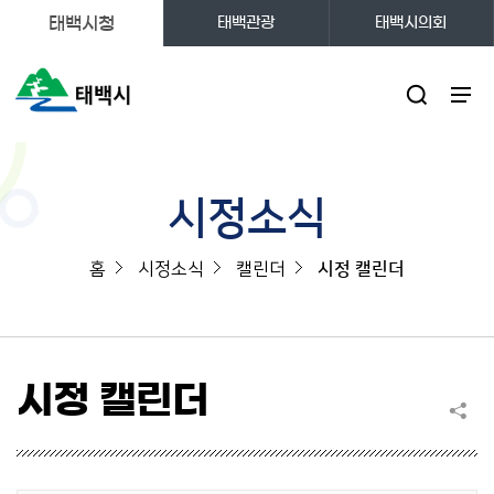
태백시청
태백관광
태백시의회
주메뉴
시정소식
홈
시정소식
캘린더
시정 캘린더
시정 캘린더