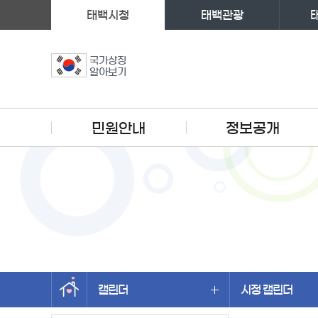
태백시청
태백관광
국가상징
알아보기
주메뉴
민원안내
정보공개
캘린더
시정 캘린더
왼쪽메뉴