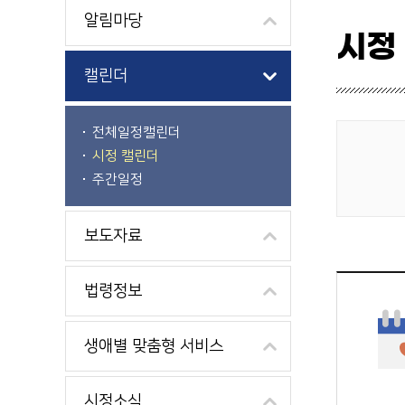
알림마당
시정
캘린더
전체일정캘린더
시정 캘린더
게시물 검색
주간일정
보도자료
법령정보
생애별 맞춤형 서비스
시정소식