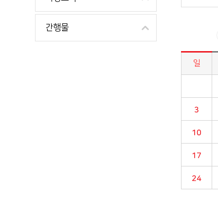
간행물
일
시정소식>시정 캘린더 게시판의 (2017년 09월) 달력형태로 일정명, 일정내용을 제공합니다.
3
10
17
24