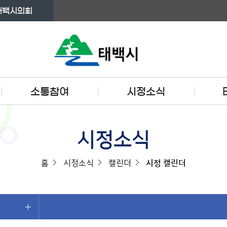
태백시의회
소통참여
시정소식
시정소식
홈
시정소식
캘린더
시정 캘린더