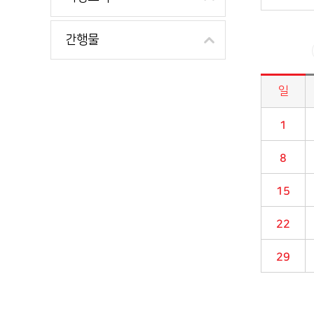
간행물
일
시정소식>시정 캘린더 게시판의 (2017년 10월) 달력형태로 일정명, 일정내용을 제공합니다.
1
8
15
22
29