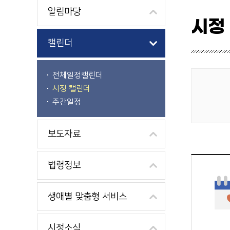
알림마당
시정
캘린더
전체일정캘린더
시정 캘린더
게시물 검색
주간일정
보도자료
법령정보
생애별 맞춤형 서비스
시정소식