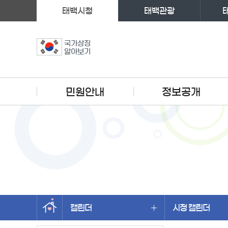
태백시청
태백관광
국가상징
알아보기
주메뉴
민원안내
정보공개
캘린더
시정 캘린더
왼쪽메뉴