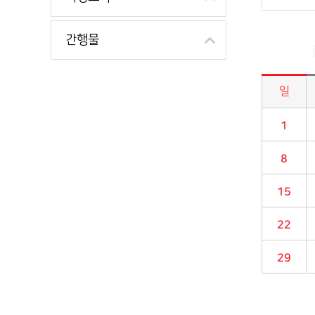
간행물
일
시정소식>시정 캘린더 게시판의 (2017년 10월) 달력형태로 일정명, 일정내용을 제공합니다.
1
8
15
22
29