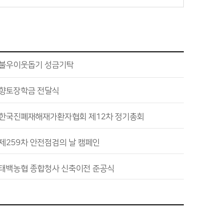
 불우이웃돕기 성금기탁
 향토장학금 전달식
 한국진폐재해재가환자협회 제12차 정기총회
제259차 안전점검의 날 캠페인
 태백농협 종합청사 신축이전 준공식