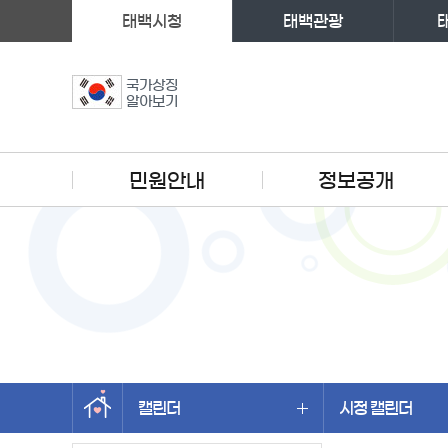
태백시청
태백관광
국가상징
알아보기
주메뉴
민원안내
정보공개
캘린더
시정 캘린더
왼쪽메뉴