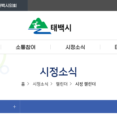
태백시의회
소통참여
시정소식
시정소식
홈
시정소식
캘린더
시정 캘린더