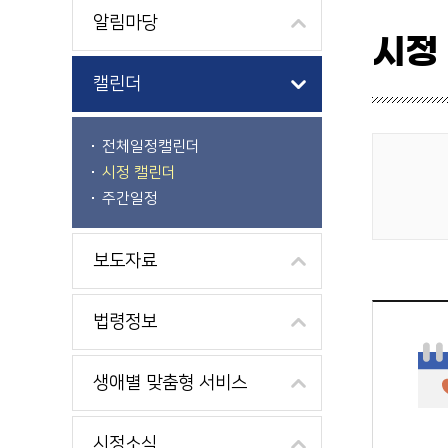
알림마당
시정
캘린더
전체일정캘린더
시정 캘린더
게시물 검색
주간일정
보도자료
법령정보
생애별 맞춤형 서비스
시정소식