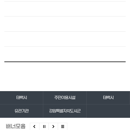
바로가기 서비스
태백시
주민이용시설
태백시
유관기관
강원특별자치도시군
배너모음