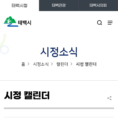
태백시청
태백관광
태백시의회
주메뉴
시정소식
홈
시정소식
캘린더
시정 캘린더
시정 캘린더