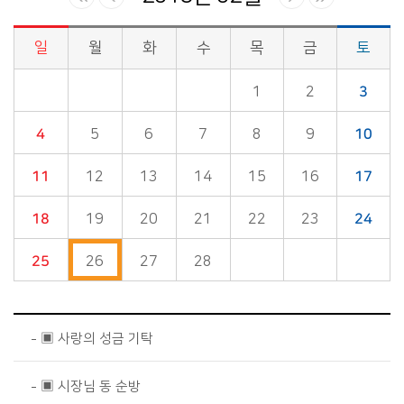
일
월
화
수
목
금
토
시정소식>시정 캘린더 게시판의 (2018년 02월) 달력형태로 일정명, 일정내용을 제공합니다.
1
2
3
4
5
6
7
8
9
10
11
12
13
14
15
16
17
18
19
20
21
22
23
24
25
26
27
28
▣ 사랑의 성금 기탁
▣ 시장님 동 순방