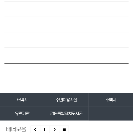
바로가기 서비스
태백시
주민이용시설
태백시
유관기관
강원특별자치도시군
배너모음