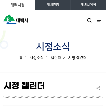
태백시청
태백관광
태백시의회
주메뉴
시정소식
홈
시정소식
캘린더
시정 캘린더
시정 캘린더