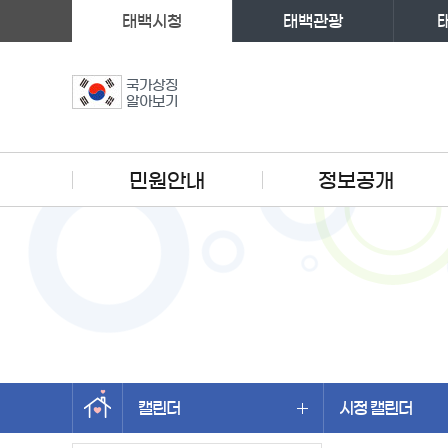
태백시청
태백관광
국가상징
알아보기
주메뉴
민원안내
정보공개
캘린더
시정 캘린더
왼쪽메뉴