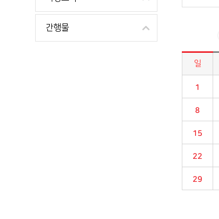
간행물
일
시정소식>시정 캘린더 게시판의 (2018년 04월) 달력형태로 일정명, 일정내용을 제공합니다.
1
8
15
22
29