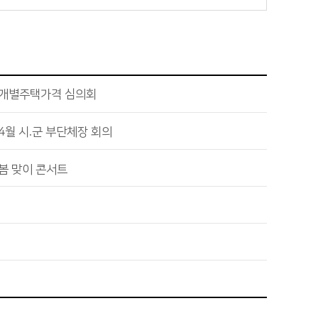
 개별주택가격 심의회
4월 시.군 부단체장 회의
봄 맞이 콘서트