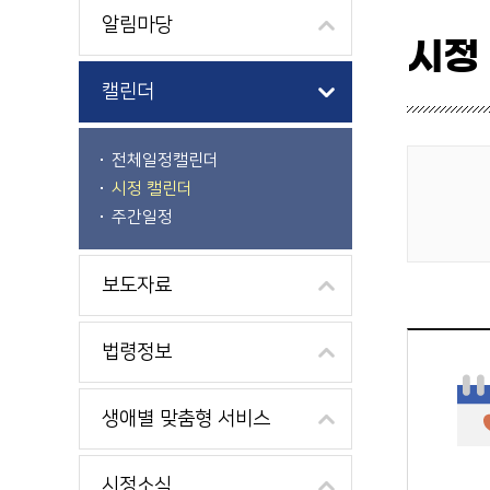
알림마당
시정
캘린더
전체일정캘린더
시정 캘린더
게시물 검색
주간일정
보도자료
법령정보
생애별 맞춤형 서비스
시정소식