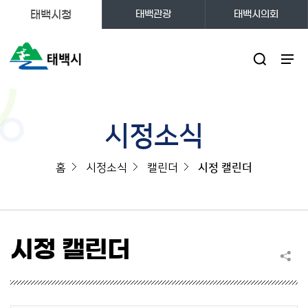
태백시청
태백관광
태백시의회
주메뉴
시정소식
홈
시정소식
캘린더
시정 캘린더
시정 캘린더