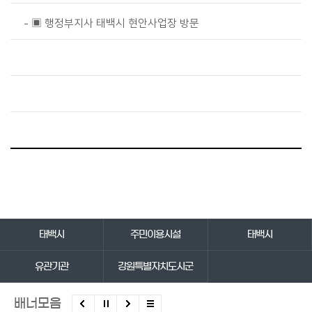
▣ 행정부지사 태백시 현안사업장 방문
바로가기 서비스
태백시
주민이용시설
태백시
유관기관
강원특별자치도시군
배너모음