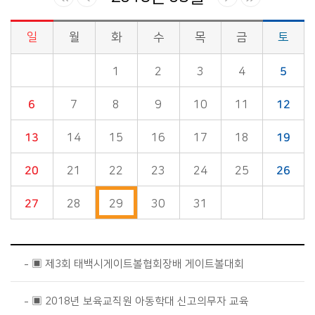
일
월
화
수
목
금
토
시정소식>시정 캘린더 게시판의 (2018년 05월) 달력형태로 일정명, 일정내용을 제공합니다.
1
2
3
4
5
6
7
8
9
10
11
12
13
14
15
16
17
18
19
20
21
22
23
24
25
26
27
28
29
30
31
▣ 제3회 태백시게이트볼협회장배 게이트볼대회
▣ 2018년 보육교직원 아동학대 신고의무자 교육