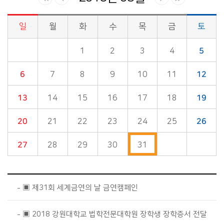
일
월
화
수
목
금
토
시정소식>시정 캘린더 게시판의 (2018년 05월) 달력형태로 일정명, 일정내용을 제공합니다.
1
2
3
4
5
6
7
8
9
10
11
12
13
14
15
16
17
18
19
20
21
22
23
24
25
26
27
28
29
30
31
▣ 제31회 세계금연의 날 금연캠페인
▣ 2018 강원대학교 법학전문대학원 장학생 장학증서 전달