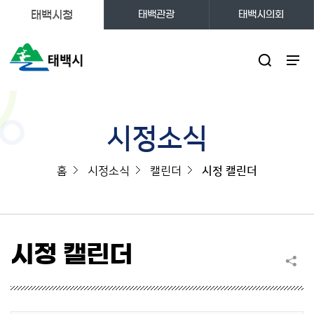
태백시청
태백관광
태백시의회
주메뉴
시정소식
홈
시정소식
캘린더
시정 캘린더
시정 캘린더