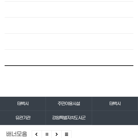
바로가기 서비스
태백시
주민이용시설
태백시
유관기관
강원특별자치도시군
배너모음