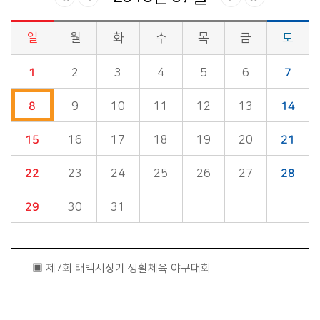
일
월
화
수
목
금
토
시정소식>시정 캘린더 게시판의 (2018년 07월) 달력형태로 일정명, 일정내용을 제공합니다.
1
2
3
4
5
6
7
8
9
10
11
12
13
14
15
16
17
18
19
20
21
22
23
24
25
26
27
28
29
30
31
▣ 제7회 태백시장기 생활체육 야구대회