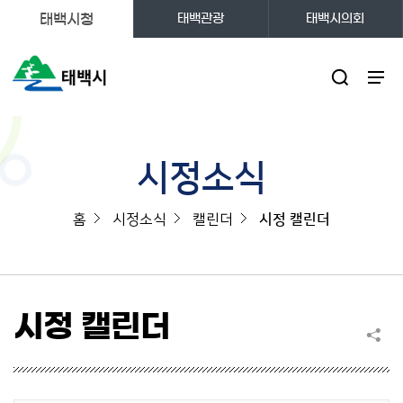
태백시청
태백관광
태백시의회
주메뉴
시정소식
홈
시정소식
캘린더
시정 캘린더
시정 캘린더