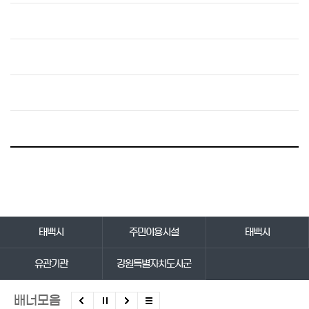
바로가기 서비스
태백시
주민이용시설
태백시
유관기관
강원특별자치도시군
배너모음