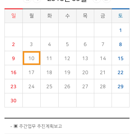
일
월
화
수
목
금
토
시정소식>시정 캘린더 게시판의 (2018년 09월) 달력형태로 일정명, 일정내용을 제공합니다.
1
2
3
4
5
6
7
8
9
10
11
12
13
14
15
16
17
18
19
20
21
22
23
24
25
26
27
28
29
30
▣ 주간업무 추진계획보고