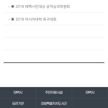
▣ 2018 태백시민대상 공적심의위원회
▣ 2018 아시아대학 축구대회
바로가기 서비스
태백시
주민이용시설
태백시
유관기관
강원특별자치도시군