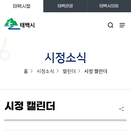
태백시청
태백관광
태백시의회
주메뉴
시정소식
홈
시정소식
캘린더
시정 캘린더
시정 캘린더