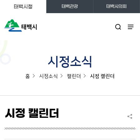
태백시청
태백관광
태백시의회
주메뉴
시정소식
홈
시정소식
캘린더
시정 캘린더
시정 캘린더