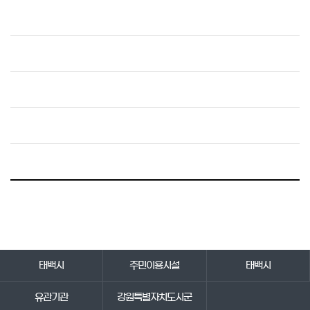
바로가기 서비스
태백시
주민이용시설
태백시
유관기관
강원특별자치도시군