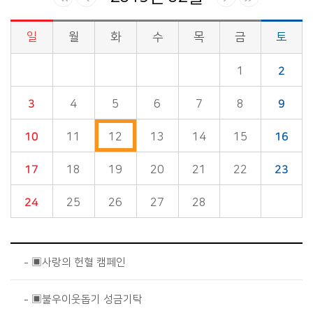
일
월
화
수
목
금
토
시정소식>시정 캘린더 게시판의 (2019년 02월) 달력형태로 일정명, 일정내용을 제공합니다.
1
2
3
4
5
6
7
8
9
10
11
12
13
14
15
16
17
18
19
20
21
22
23
24
25
26
27
28
▣사랑의 헌혈 캠페인
▣불우이웃돕기 성금기탁