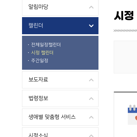
알림마당
시정
캘린더
전체일정캘린더
시정 캘린더
게시물 검색
주간일정
보도자료
법령정보
생애별 맞춤형 서비스
시정소식