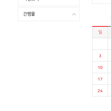
간행물
일
시정소식>시정 캘린더 게시판의 (2019년 02월) 달력형태로 일정명, 일정내용을 제공합니다.
3
10
17
24