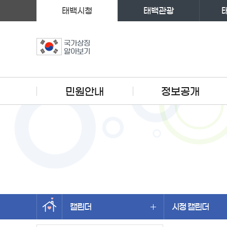
태백시청
태백관광
국가상징
알아보기
주메뉴
민원안내
정보공개
캘린더
시정 캘린더
왼쪽메뉴