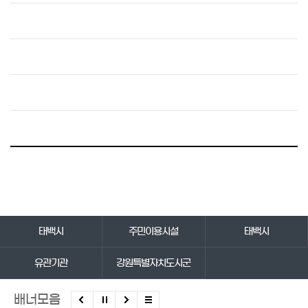
바로가기 서비스
태백시
주민이용시설
태백시
유관기관
강원특별자치도시군
배너모음