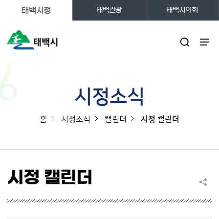
태백시청
태백관광
태백시의회
주메뉴
시정소식
홈
시정소식
캘린더
시정 캘린더
시정 캘린더