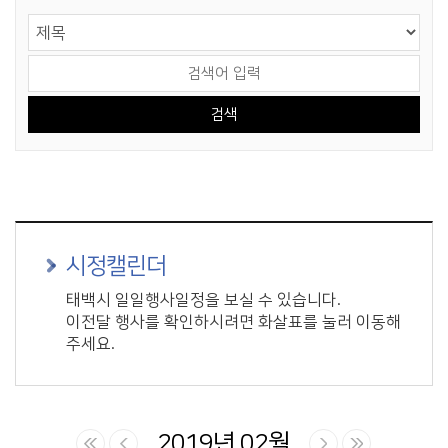
게시물 검색
검색 영역 선택
검색어 입력
시정캘린더
태백시 일일행사일정을 보실 수 있습니다.
이전달 행사를 확인하시려면 화살표를 눌러 이동해
주세요.
2019년 02월