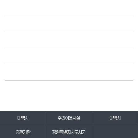
바로가기 서비스
태백시
주민이용시설
태백시
유관기관
강원특별자치도시군