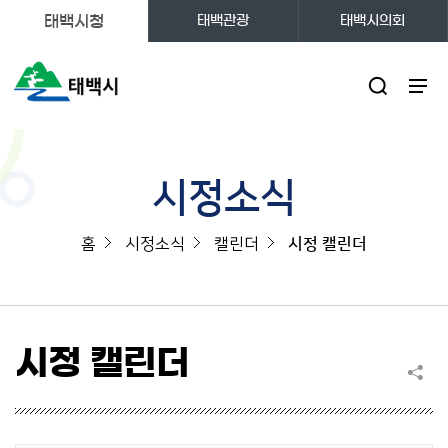
태백시청
태백관광
태백시의회
주메뉴
시정소식
홈
시정소식
캘린더
시정 캘린더
시정 캘린더