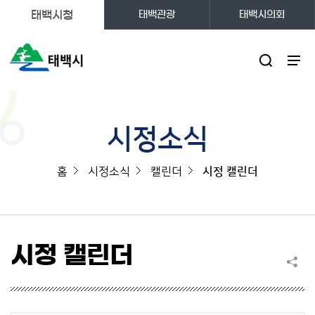
태백시청
태백관광
태백시의회
주메뉴
시정소식
홈
시정소식
캘린더
시정 캘린더
시정 캘린더