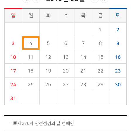
일
월
화
수
목
금
토
시정소식>시정 캘린더 게시판의 (2019년 03월) 달력형태로 일정명, 일정내용을 제공합니다.
1
2
3
4
5
6
7
8
9
10
11
12
13
14
15
16
17
18
19
20
21
22
23
24
25
26
27
28
29
30
31
▣제276차 안전점검의 날 캠페인