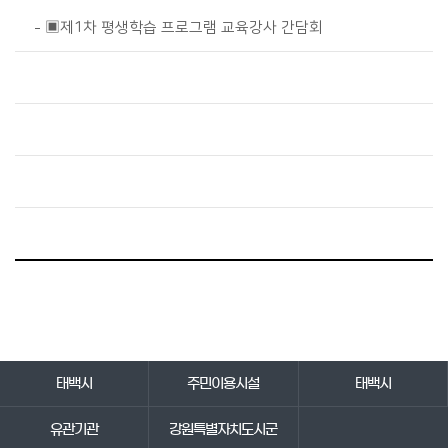
▣제1차 평생학습 프로그램 교육강사 간담회
바로가기 서비스
태백시
주민이용시설
태백시
유관기관
강원특별자치도시군