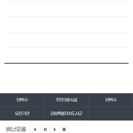
바로가기 서비스
태백시
주민이용시설
태백시
유관기관
강원특별자치도시군
배너모음