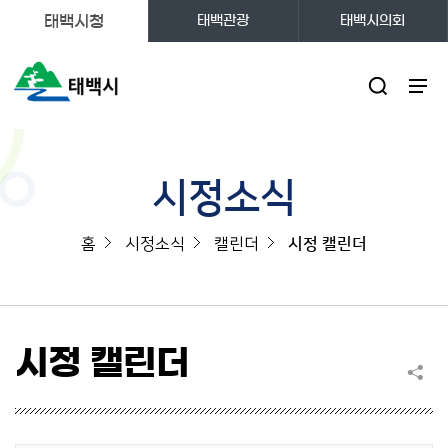
태백시청
태백관광
태백시의회
주메뉴
시정소식
홈
시정소식
캘린더
시정 캘린더
시정 캘린더