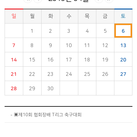
일
월
화
수
목
금
토
시정소식>시정 캘린더 게시판의 (2019년 04월) 달력형태로 일정명, 일정내용을 제공합니다.
1
2
3
4
5
6
7
8
9
10
11
12
13
14
15
16
17
18
19
20
21
22
23
24
25
26
27
28
29
30
▣제10회 협회장배 T리그 축구대회