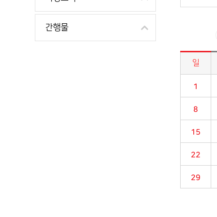
간행물
일
시정소식>시정 캘린더 게시판의 (2021년 08월) 달력형태로 일정명, 일정내용을 제공합니다.
1
8
15
22
29