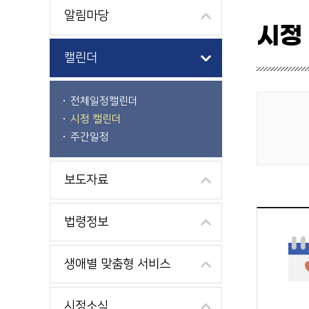
알림마당
시정
캘린더
전체일정캘린더
시정 캘린더
게시물 검색
주간일정
보도자료
법령정보
생애별 맞춤형 서비스
시정소식