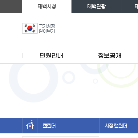
태백시청
태백관광
국가상징
알아보기
주메뉴
민원안내
정보공개
캘린더
시정 캘린더
왼쪽메뉴