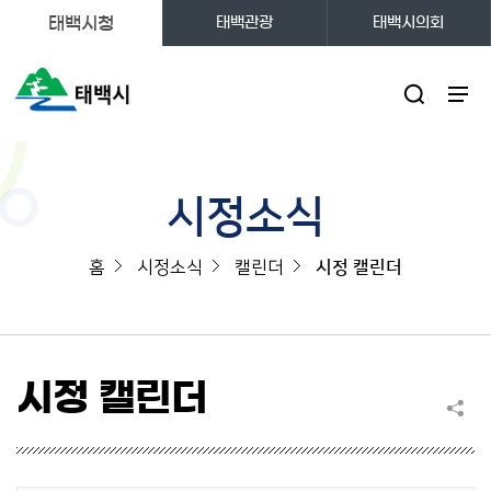
태백시청
태백관광
태백시의회
주메뉴
시정소식
홈
시정소식
캘린더
시정 캘린더
시정 캘린더