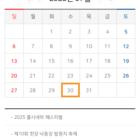
일
월
화
수
목
금
토
시정소식>시정 캘린더 게시판의 (2025년 07월) 달력형태로 일정명, 일정내용을 제공합니다.
1
2
3
4
5
6
7
8
9
10
11
12
13
14
15
16
17
18
19
20
21
22
23
24
25
26
27
28
29
30
31
2025 쿨시네마 페스티벌
제10회 한강·낙동강 발원지 축제