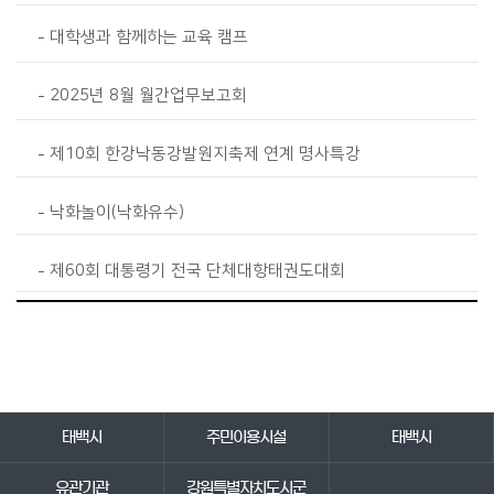
대학생과 함께하는 교육 캠프
2025년 8월 월간업무보고회
제10회 한강낙동강발원지축제 연계 명사특강
낙화놀이(낙화유수)
제60회 대통령기 전국 단체대항태권도대회
바로가기 서비스
태백시
주민이용시설
태백시
유관기관
강원특별자치도시군