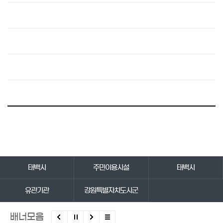
바로가기 서비스
태백시
주민이용시설
태백시
유관기관
강원특별자치도시군
배너모음