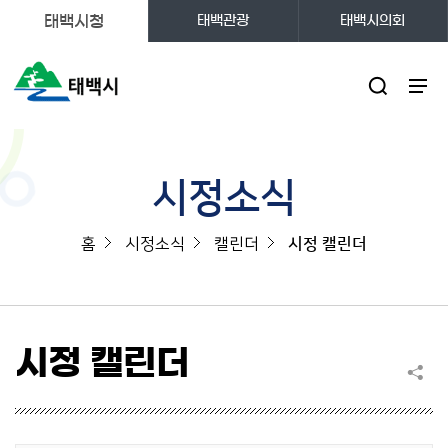
태백시청
태백관광
태백시의회
주메뉴
시정소식
홈
시정소식
캘린더
시정 캘린더
시정 캘린더