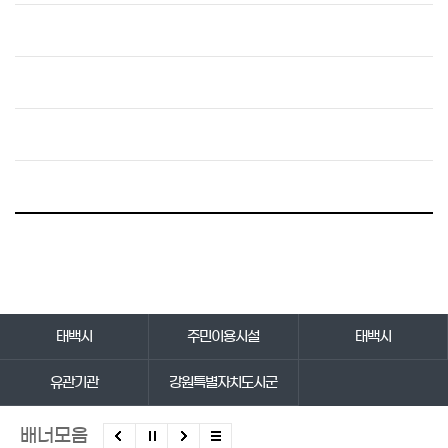
바로가기 서비스
태백시
주민이용시설
태백시
유관기관
강원특별자치도시군
배너모음