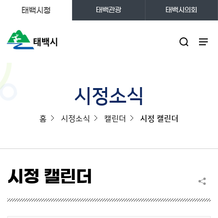
태백시청
태백관광
태백시의회
주메뉴
시정소식
홈
시정소식
캘린더
시정 캘린더
시정 캘린더