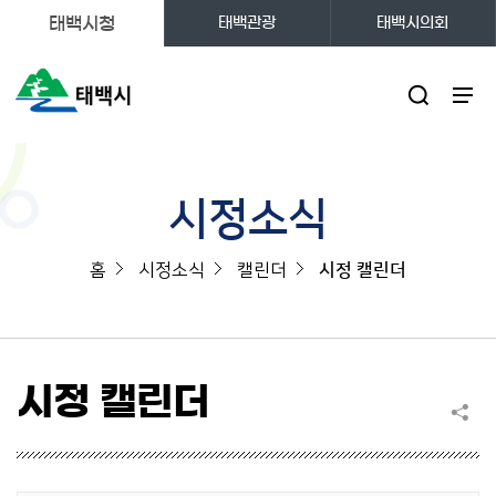
태백시청
태백관광
태백시의회
주메뉴
시정소식
홈
시정소식
캘린더
시정 캘린더
시정 캘린더