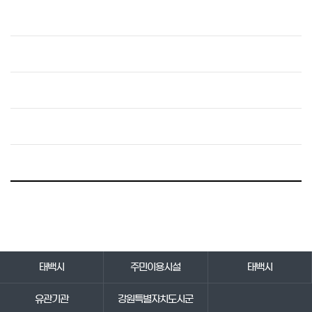
바로가기 서비스
태백시
주민이용시설
태백시
유관기관
강원특별자치도시군