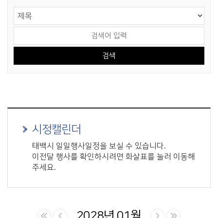
게시물 검색
검색 영역 선택
검색어 입력
시정캘린더
태백시 일일행사일정을 보실 수 있습니다.
이전달 행사를 확인하시려면 화살표를 눌러 이동해
주세요.
2028년 01월