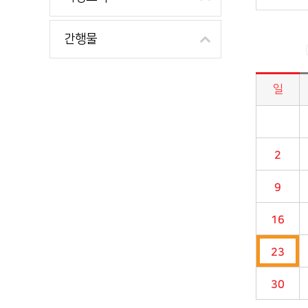
간행물
일
시정소식>시정 캘린더 게시판의 (2028년 01월) 달력형태로 일정명, 일정내용을 제공합니다.
2
9
16
23
30