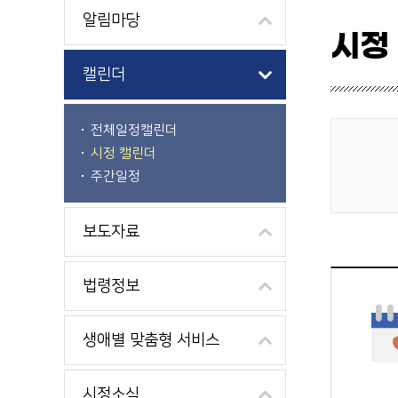
알림마당
시정
캘린더
전체일정캘린더
시정 캘린더
게시물 검색
주간일정
보도자료
법령정보
생애별 맞춤형 서비스
시정소식