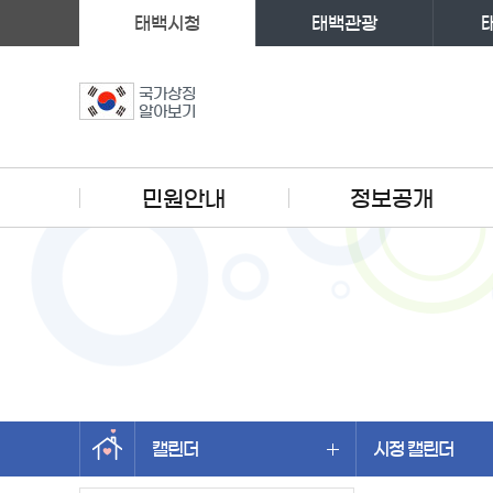
태백시청
태백관광
국가상징
알아보기
주메뉴
민원안내
정보공개
캘린더
시정 캘린더
왼쪽메뉴