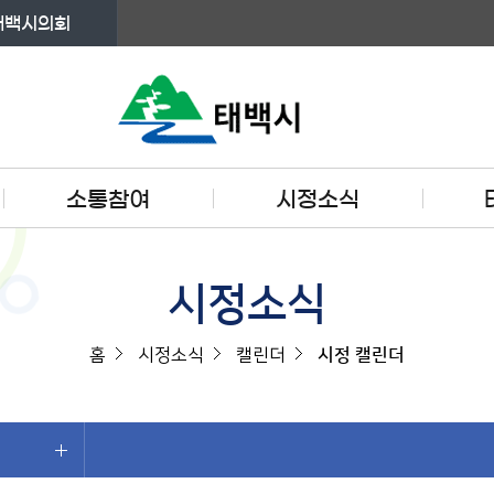
태백시의회
소통참여
시정소식
시정소식
홈
시정소식
캘린더
시정 캘린더